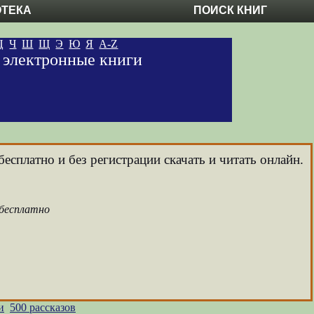
ОТЕКА
ПОИСК КНИГ
Ц
Ч
Ш
Щ
Э
Ю
Я
A-Z
е электронные книги
есплатно и без регистрации скачать и читать онлайн.
 бесплатно
и
500 рассказов