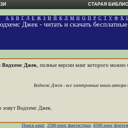
ЕЗИ
СТАРАЯ БИБЛИ
А
Б
В
Г
Д
Е
Ж
З
И
Й
К
Л
М
Н
О
П
Р
С
Т
У
Ф
Х
одхемс Джек - читать и скачать бесплатны
и
Водхемс Джек
, полные версии книг которого можно б
Водхемс Джек - все электронные книги автора
о зовут Водхемс Джек.
Поиск книг
2500 книг фантастики
4500 книг фэнтез