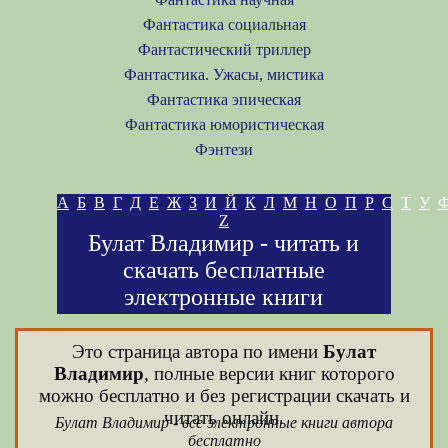
Фантастика социальная
Фантастический триллер
Фантастика. Ужасы, мистика
Фантастика эпическая
Фантастика юмористическая
Фэнтези
А
Б
В
Г
Д
Е
Ж
З
И
Й
К
Л
М
Н
О
П
Р
С
Т
У
Z
Булат Владимир - читать и
скачать бесплатные
электронные книги
Это страница автора по имени
Булат
Владимир
, полные версии книг которого
можно бесплатно и без регистрации скачать и
читать онлайн.
Булат Владимир - все электронные книги автора
бесплатно