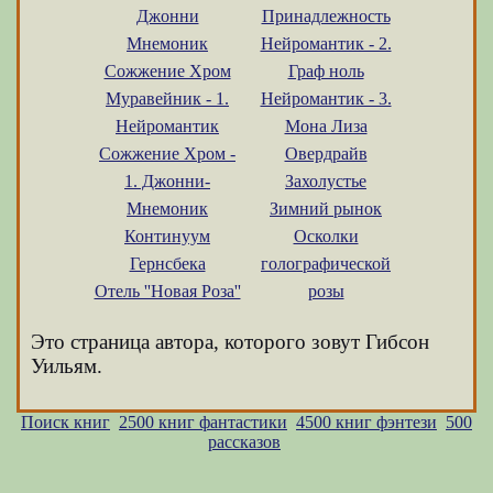
Джонни
Принадлежность
Мнемоник
Нейромантик - 2.
Сожжение Хром
Граф ноль
Муравейник - 1.
Нейромантик - 3.
Нейромантик
Мона Лиза
Сожжение Хром -
Овердрайв
1. Джонни-
Захолустье
Мнемоник
Зимний рынок
Континуум
Осколки
Гернсбека
голографической
Отель ''Новая Роза''
розы
Это страница автора, которого зовут Гибсон
Уильям.
Поиск книг
2500 книг фантастики
4500 книг фэнтези
500
рассказов