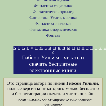
Фантастика социальная
Фантастический триллер
Фантастика. Ужасы, мистика
Фантастика эпическая
Фантастика юмористическая
Фэнтези
А
Б
В
Г
Д
Е
Ж
З
И
Й
К
Л
М
Н
О
П
Р
С
Т
У
Z
Гибсон Уильям - читать и
скачать бесплатные
электронные книги
Это страница автора по имени
Гибсон Уильям
,
полные версии книг которого можно бесплатно
и без регистрации скачать и читать онлайн.
Гибсон Уильям - все электронные книги автора
бесплатно