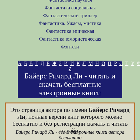
Фантастика социальная
Фантастический триллер
Фантастика. Ужасы, мистика
Фантастика эпическая
Фантастика юмористическая
Фэнтези
А
Б
В
Г
Д
Е
Ж
З
И
Й
К
Л
М
Н
О
П
Р
С
Т
У
Z
Байерс Ричард Ли - читать и
скачать бесплатные
электронные книги
Это страница автора по имени
Байерс Ричард
Ли
, полные версии книг которого можно
бесплатно и без регистрации скачать и читать
онлайн.
Байерс Ричард Ли - все электронные книги автора
бесплатно