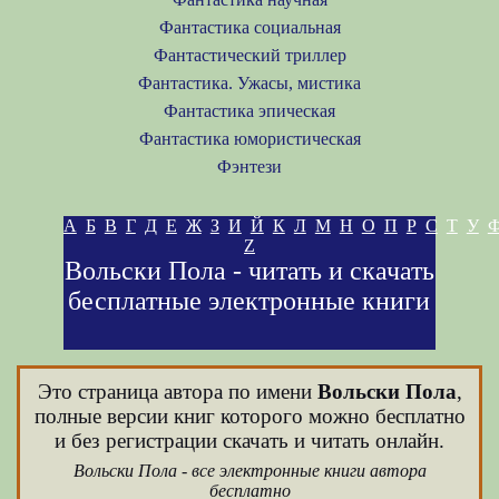
Фантастика социальная
Фантастический триллер
Фантастика. Ужасы, мистика
Фантастика эпическая
Фантастика юмористическая
Фэнтези
А
Б
В
Г
Д
Е
Ж
З
И
Й
К
Л
М
Н
О
П
Р
С
Т
У
Z
Вольски Пола - читать и скачать
бесплатные электронные книги
Это страница автора по имени
Вольски Пола
,
полные версии книг которого можно бесплатно
и без регистрации скачать и читать онлайн.
Вольски Пола - все электронные книги автора
бесплатно