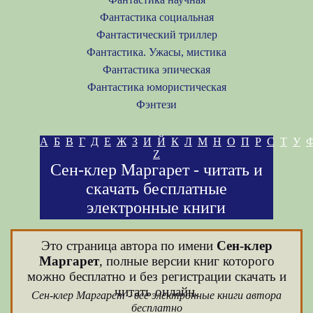
Фантастика социальная
Фантастический триллер
Фантастика. Ужасы, мистика
Фантастика эпическая
Фантастика юмористическая
Фэнтези
А
Б
В
Г
Д
Е
Ж
З
И
Й
К
Л
М
Н
О
П
Р
С
Т
У
Z
Сен-клер Маргарет - читать и
скачать бесплатные
электронные книги
Это страница автора по имени
Сен-клер
Маргарет
, полные версии книг которого
можно бесплатно и без регистрации скачать и
читать онлайн.
Сен-клер Маргарет - все электронные книги автора
бесплатно