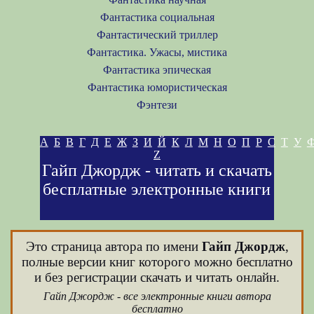
Фантастика социальная
Фантастический триллер
Фантастика. Ужасы, мистика
Фантастика эпическая
Фантастика юмористическая
Фэнтези
А
Б
В
Г
Д
Е
Ж
З
И
Й
К
Л
М
Н
О
П
Р
С
Т
У
Z
Гайп Джордж - читать и скачать
бесплатные электронные книги
Это страница автора по имени
Гайп Джордж
,
полные версии книг которого можно бесплатно
и без регистрации скачать и читать онлайн.
Гайп Джордж - все электронные книги автора
бесплатно