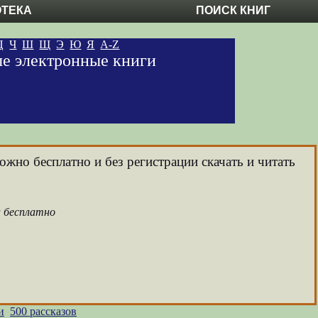
ОТЕКА
ПОИСК КНИГ
Ц
Ч
Ш
Щ
Э
Ю
Я
A-Z
ные электронные книги
ожно бесплатно и без регистрации скачать и читать
а бесплатно
и
500 рассказов