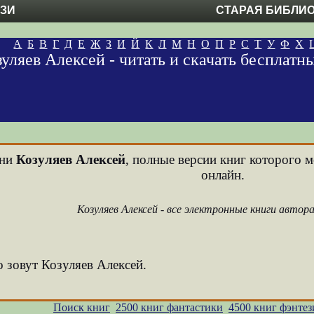
ЕЗИ
СТАРАЯ БИБЛИ
А
Б
В
Г
Д
Е
Ж
З
И
Й
К
Л
М
Н
О
П
Р
С
Т
У
Ф
Х
зуляев Алексей - читать и скачать бесплат
ени
Козуляев Алексей
, полные версии книг которого м
онлайн.
Козуляев Алексей - все электронные книги автор
о зовут Козуляев Алексей.
Поиск книг
2500 книг фантастики
4500 книг фэнтез