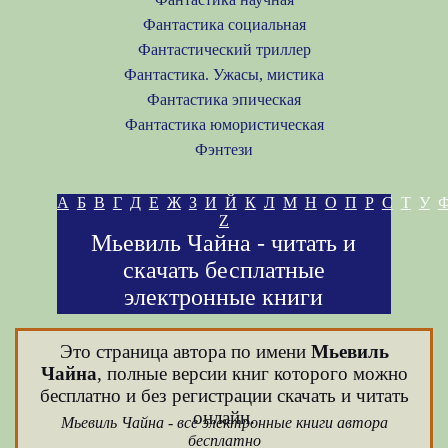
Фантастика социальная
Фантастический триллер
Фантастика. Ужасы, мистика
Фантастика эпическая
Фантастика юмористическая
Фэнтези
А
Б
В
Г
Д
Е
Ж
З
И
Й
К
Л
М
Н
О
П
Р
С
Т
У
Z
Мьевиль Чайна - читать и
скачать бесплатные
электронные книги
Это страница автора по имени
Мьевиль
Чайна
, полные версии книг которого можно
бесплатно и без регистрации скачать и читать
онлайн.
Мьевиль Чайна - все электронные книги автора
бесплатно