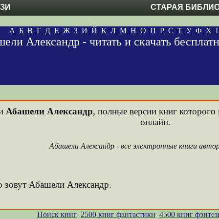
ЕЗИ
СТАРАЯ БИБЛИ
А
Б
В
Г
Д
Е
Ж
З
И
Й
К
Л
М
Н
О
П
Р
С
Т
У
Ф
Х
ели Александр - читать и скачать бесплат
ни
Абашели Александр
, полные версии книг которого 
онлайн.
Абашели Александр - все электронные книги авто
го зовут Абашели Александр.
Поиск книг
2500 книг фантастики
4500 книг фэнтез