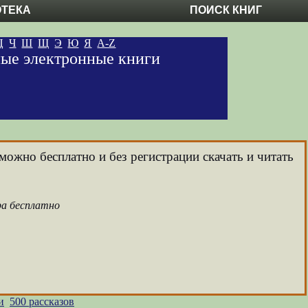
ОТЕКА
ПОИСК КНИГ
Ц
Ч
Ш
Щ
Э
Ю
Я
A-Z
ные электронные книги
можно бесплатно и без регистрации скачать и читать
ра бесплатно
и
500 рассказов