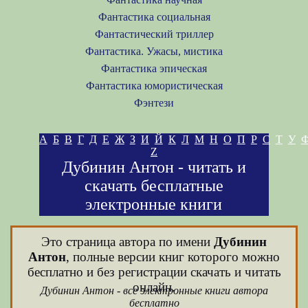
Фантастика социальная
Фантастический триллер
Фантастика. Ужасы, мистика
Фантастика эпическая
Фантастика юмористическая
Фэнтези
А
Б
В
Г
Д
Е
Ж
З
И
Й
К
Л
М
Н
О
П
Р
С
Т
У
Z
Дубинин Антон - читать и
скачать бесплатные
электронные книги
Это страница автора по имени
Дубинин
Антон
, полные версии книг которого можно
бесплатно и без регистрации скачать и читать
онлайн.
Дубинин Антон - все электронные книги автора
бесплатно