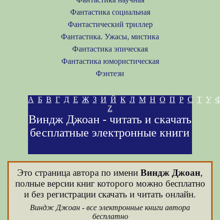
Фантастика социальная
Фантастический триллер
Фантастика. Ужасы, мистика
Фантастика эпическая
Фантастика юмористическая
Фэнтези
А
Б
В
Г
Д
Е
Ж
З
И
Й
К
Л
М
Н
О
П
Р
С
Т
У
Z
Виндж Джоан - читать и скачать
бесплатные электронные книги
Это страница автора по имени
Виндж Джоан
,
полные версии книг которого можно бесплатно
и без регистрации скачать и читать онлайн.
Виндж Джоан - все электронные книги автора
бесплатно