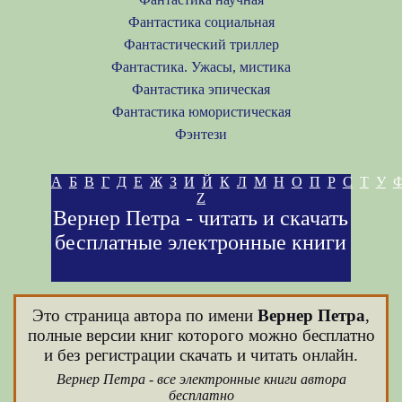
Фантастика социальная
Фантастический триллер
Фантастика. Ужасы, мистика
Фантастика эпическая
Фантастика юмористическая
Фэнтези
А
Б
В
Г
Д
Е
Ж
З
И
Й
К
Л
М
Н
О
П
Р
С
Т
У
Z
Вернер Петра - читать и скачать
бесплатные электронные книги
Это страница автора по имени
Вернер Петра
,
полные версии книг которого можно бесплатно
и без регистрации скачать и читать онлайн.
Вернер Петра - все электронные книги автора
бесплатно