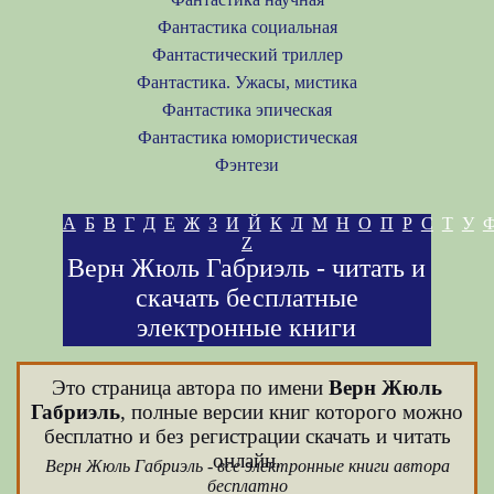
Фантастика социальная
Фантастический триллер
Фантастика. Ужасы, мистика
Фантастика эпическая
Фантастика юмористическая
Фэнтези
А
Б
В
Г
Д
Е
Ж
З
И
Й
К
Л
М
Н
О
П
Р
С
Т
У
Z
Верн Жюль Габриэль - читать и
скачать бесплатные
электронные книги
Это страница автора по имени
Верн Жюль
Габриэль
, полные версии книг которого можно
бесплатно и без регистрации скачать и читать
онлайн.
Верн Жюль Габриэль - все электронные книги автора
бесплатно