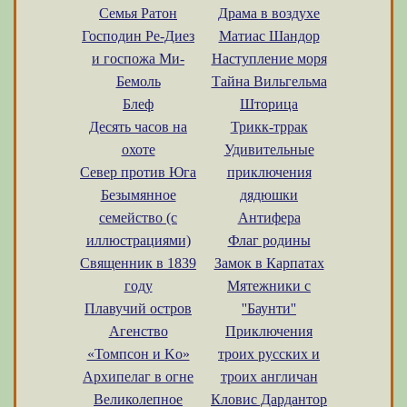
Cемья Ратон
Драма в воздухе
Господин Ре-Диез
Матиас Шандор
и госпожа Ми-
Наступление моря
Бемоль
Тайна Вильгельма
Блеф
Шторица
Десять часов на
Трикк-тррак
охоте
Удивительные
Север против Юга
приключения
Безымянное
дядюшки
семейство (с
Антифера
иллюстрациями)
Флаг родины
Священник в 1839
Замок в Карпатах
году
Мятежники с
Плавучий остров
''Баунти''
Агенство
Приключения
«Томпсон и Kо»
троих русских и
Архипелаг в огне
троих англичан
Великолепное
Кловис Дардантор