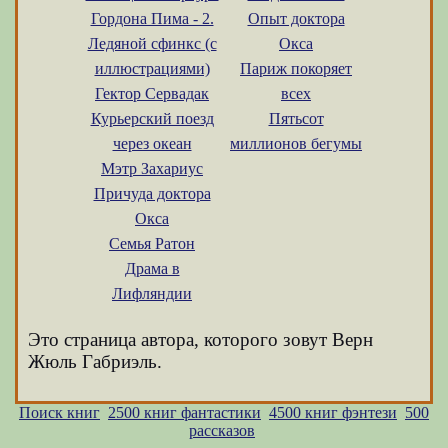
Гордона Пима - 2.
Опыт доктора
Ледяной сфинкс (с
Окса
иллюстрациями)
Париж покоряет
Гектор Сервадак
всех
Курьерский поезд
Пятьсот
через океан
миллионов бегумы
Мэтр Захариус
Причуда доктора
Окса
Семья Ратон
Драма в
Лифляндии
Это страница автора, которого зовут Верн
Жюль Габриэль.
Поиск книг
2500 книг фантастики
4500 книг фэнтези
500
рассказов