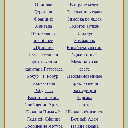
Ориноко
В стране мехов
Дорога во
Завещание чудака
Францию
Зимовка во льдах
Жангада
Золотой вулкан
Найденыш с
Клодиус
погибшей
Бомбарнак
«Цинтии»
Кораблекрушение
Путешествие и
''Джонатана''
приключения
Маяк на краю
капитана Гаттераса
света
Робур - 1. Робур-
Необыкновенные
завоеватель
приключения
Робур - 2.
экспедиции
Властелин мира
Барсака
Сообщение Артура
Ченслер
Гордона Пима - 2.
Школа робинзонов
Ледяной Сфинкс
Вечный Адам
Сообщение Артура
На дне океана