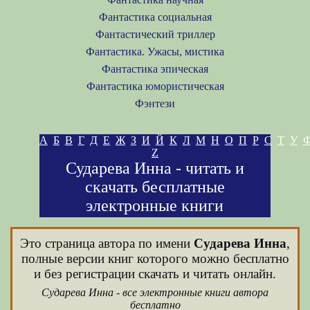
Фантастика социальная
Фантастический триллер
Фантастика. Ужасы, мистика
Фантастика эпическая
Фантастика юмористическая
Фэнтези
А
Б
В
Г
Д
Е
Ж
З
И
Й
К
Л
М
Н
О
П
Р
С
Т
У
Z
Сударева Инна - читать и
скачать бесплатные
электронные книги
Это страница автора по имени
Сударева Инна
,
полные версии книг которого можно бесплатно
и без регистрации скачать и читать онлайн.
Сударева Инна - все электронные книги автора
бесплатно