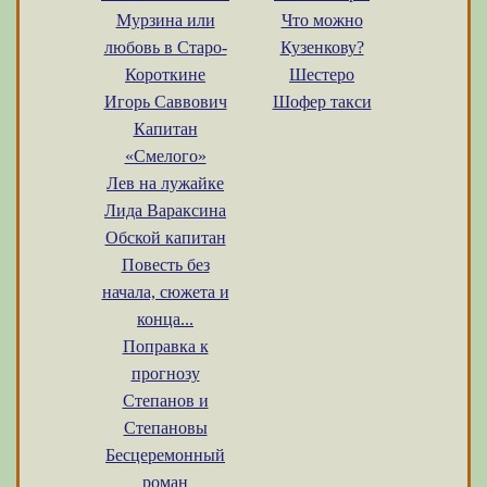
Мурзина или
Что можно
любовь в Старо-
Кузенкову?
Короткине
Шестеро
Игорь Саввович
Шофер такси
Капитан
«Смелого»
Лев на лужайке
Лида Вараксина
Обской капитан
Повесть без
начала, сюжета и
конца...
Поправка к
прогнозу
Степанов и
Степановы
Бесцеремонный
роман