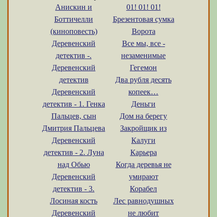
Анискин и
01! 01! 01!
Боттичелли
Брезентовая сумка
(киноповесть)
Ворота
Деревенский
Все мы, все -
детектив -.
незаменимые
Деревенский
Гегемон
детектив
Два рубля десять
Деревенский
копеек…
детектив - 1. Генка
Деньги
Пальцев, сын
Дом на берегу
Дмитрия Пальцева
Закройщик из
Деревенский
Калуги
детектив - 2. Луна
Карьера
над Обью
Когда деревья не
Деревенский
умирают
детектив - 3.
Корабел
Лосиная кость
Лес равнодушных
Деревенский
не любит