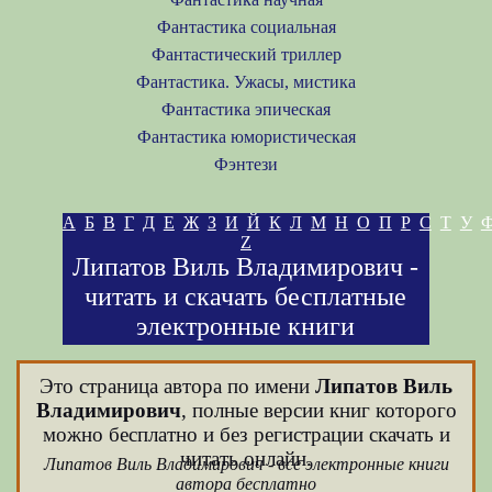
Фантастика социальная
Фантастический триллер
Фантастика. Ужасы, мистика
Фантастика эпическая
Фантастика юмористическая
Фэнтези
А
Б
В
Г
Д
Е
Ж
З
И
Й
К
Л
М
Н
О
П
Р
С
Т
У
Z
Липатов Виль Владимирович -
читать и скачать бесплатные
электронные книги
Это страница автора по имени
Липатов Виль
Владимирович
, полные версии книг которого
можно бесплатно и без регистрации скачать и
читать онлайн.
Липатов Виль Владимирович - все электронные книги
автора бесплатно