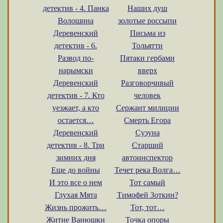
детектив - 4. Панка
Наших душ
Волошина
золотые россыпи
Деревенский
Письма из
детектив - 6.
Тольятти
Развод по-
Пятаки гербами
нарымски
вверх
Деревенский
Разговорчивый
детектив - 7. Кто
человек
уезжает, а кто
Сержант милиции
остается…
Смерть Егора
Деревенский
Сузуна
детектив - 8. Три
Старший
зимних дня
автоинспектор
Еще до войны
Течет река Волга…
И это все о нем
Тот самый
Глухая Мята
Тимофей Зоткин?
Жизнь прожить…
Тот, тот…
Житие Ванюшки
Точка опоры