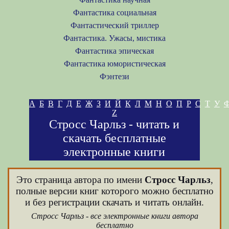
Фантастика социальная
Фантастический триллер
Фантастика. Ужасы, мистика
Фантастика эпическая
Фантастика юмористическая
Фэнтези
А
Б
В
Г
Д
Е
Ж
З
И
Й
К
Л
М
Н
О
П
Р
С
Т
У
Z
Стросс Чарльз - читать и
скачать бесплатные
электронные книги
Это страница автора по имени
Стросс Чарльз
,
полные версии книг которого можно бесплатно
и без регистрации скачать и читать онлайн.
Стросс Чарльз - все электронные книги автора
бесплатно