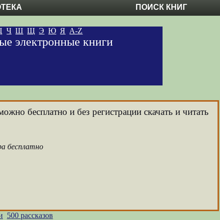
ОТЕКА
ПОИСК КНИГ
Ц
Ч
Ш
Щ
Э
Ю
Я
A-Z
ные электронные книги
можно бесплатно и без регистрации скачать и читать
ра бесплатно
и
500 рассказов