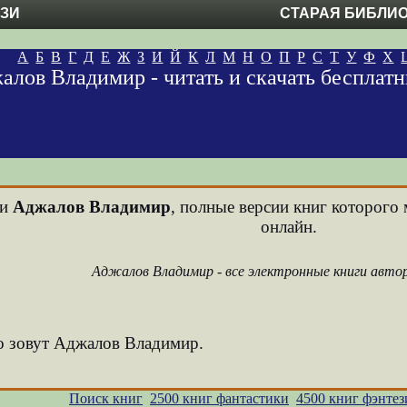
ЕЗИ
СТАРАЯ БИБЛИ
А
Б
В
Г
Д
Е
Ж
З
И
Й
К
Л
М
Н
О
П
Р
С
Т
У
Ф
Х
алов Владимир - читать и скачать бесплат
ни
Аджалов Владимир
, полные версии книг которого 
онлайн.
Аджалов Владимир - все электронные книги авто
го зовут Аджалов Владимир.
Поиск книг
2500 книг фантастики
4500 книг фэнтез