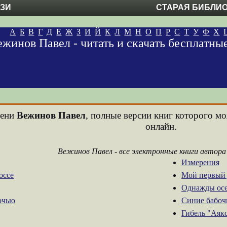
ЕЗИ
СТАРАЯ БИБЛИ
А
Б
В
Г
Д
Е
Ж
З
И
Й
К
Л
М
Н
О
П
Р
С
Т
У
Ф
Х
ежинов Павел - читать и скачать бесплатны
мени
Вежинов Павел
, полные версии книг которого мо
онлайн.
Вежинов Павел - все электронные книги автора
Измерения
оссе
Мой первый 
Однажды о
очью
Синие бабоч
Гибель "Аяк