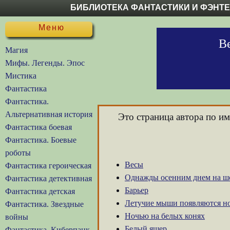
БИБЛИОТЕКА ФАНТАСТИКИ И ФЭНТ
Меню
В
Магия
Мифы. Легенды. Эпос
Мистика
Фантастика
Фантастика.
Альтернативная история
Это страница автора по и
Фантастика боевая
Фантастика. Боевые
роботы
Весы
Фантастика героическая
Однажды осенним днем на ш
Фантастика детективная
Барьер
Фантастика детская
Летучие мыши появляются н
Фантастика. Звездные
Ночью на белых конях
войны
Белый ящер
Фантастика. Киберпанк