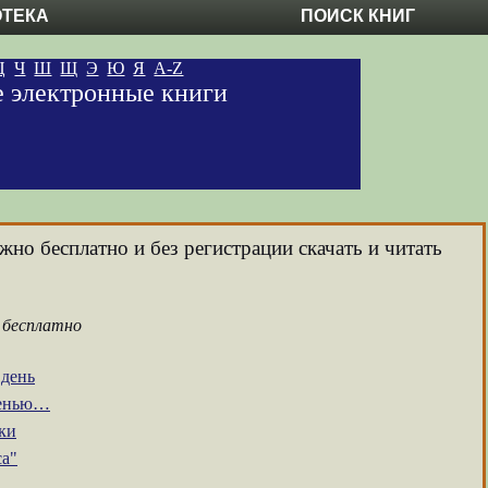
ОТЕКА
ПОИСК КНИГ
Ц
Ч
Ш
Щ
Э
Ю
Я
A-Z
е электронные книги
жно бесплатно и без регистрации скачать и читать
 бесплатно
день
сенью…
ки
са"