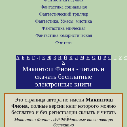
Фантастика социальная
Фантастический триллер
Фантастика. Ужасы, мистика
Фантастика эпическая
Фантастика юмористическая
Фэнтези
А
Б
В
Г
Д
Е
Ж
З
И
Й
К
Л
М
Н
О
П
Р
С
Т
У
Z
Макинтош Фиона - читать и
скачать бесплатные
электронные книги
Это страница автора по имени
Макинтош
Фиона
, полные версии книг которого можно
бесплатно и без регистрации скачать и читать
онлайн.
Макинтош Фиона - все электронные книги автора
бесплатно