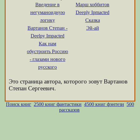
Введение в
Марш хоббитов
негуманоидную
Deeply Ipmacted
логику
Сказка
Вартанов Степан -
Эй-ай
Deelpy Impacted
Как нам
обустроить Россию
- глазами нового
русского
Это страница автора, которого зовут Вартанов
Степан Сергеевич.
Поиск книг
2500 книг фантастики
4500 книг фэнтези
500
рассказов