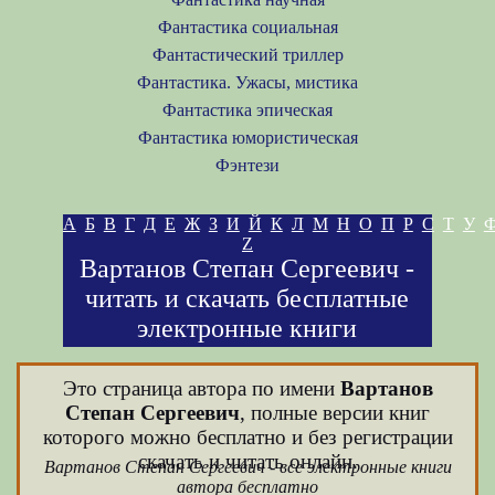
Фантастика социальная
Фантастический триллер
Фантастика. Ужасы, мистика
Фантастика эпическая
Фантастика юмористическая
Фэнтези
А
Б
В
Г
Д
Е
Ж
З
И
Й
К
Л
М
Н
О
П
Р
С
Т
У
Z
Вартанов Степан Сергеевич -
читать и скачать бесплатные
электронные книги
Это страница автора по имени
Вартанов
Степан Сергеевич
, полные версии книг
которого можно бесплатно и без регистрации
скачать и читать онлайн.
Вартанов Степан Сергеевич - все электронные книги
автора бесплатно