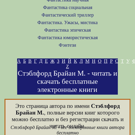
Фантастика социальная
Фантастический триллер
Фантастика. Ужасы, мистика
Фантастика эпическая
Фантастика юмористическая
Фэнтези
А
Б
В
Г
Д
Е
Ж
З
И
Й
К
Л
М
Н
О
П
Р
С
Т
У
Z
Стэблфорд Брайан М. - читать и
скачать бесплатные
электронные книги
Это страница автора по имени
Стэблфорд
Брайан М.
, полные версии книг которого
можно бесплатно и без регистрации скачать и
читать онлайн.
Стэблфорд Брайан М. - все электронные книги автора
бесплатно