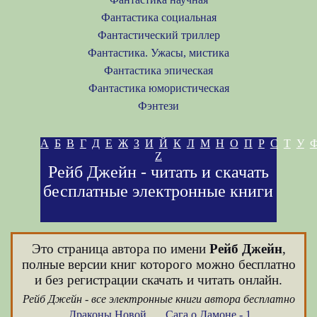
Фантастика социальная
Фантастический триллер
Фантастика. Ужасы, мистика
Фантастика эпическая
Фантастика юмористическая
Фэнтези
А
Б
В
Г
Д
Е
Ж
З
И
Й
К
Л
М
Н
О
П
Р
С
Т
У
Z
Рейб Джейн - читать и скачать
бесплатные электронные книги
Это страница автора по имени
Рейб Джейн
,
полные версии книг которого можно бесплатно
и без регистрации скачать и читать онлайн.
Рейб Джейн - все электронные книги автора бесплатно
Драконы Новой
Сага о Дамоне - 1.