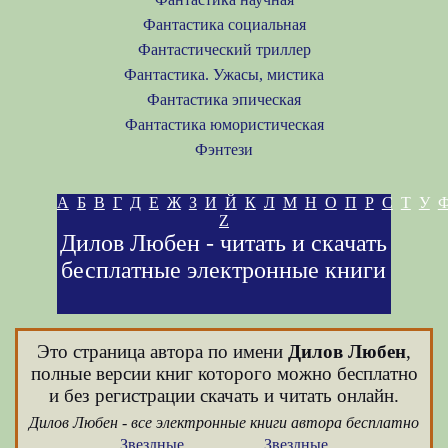
Фантастика социальная
Фантастический триллер
Фантастика. Ужасы, мистика
Фантастика эпическая
Фантастика юмористическая
Фэнтези
А
Б
В
Г
Д
Е
Ж
З
И
Й
К
Л
М
Н
О
П
Р
С
Т
У
Z
Дилов Любен - читать и скачать
бесплатные электронные книги
Это страница автора по имени
Дилов Любен
,
полные версии книг которого можно бесплатно
и без регистрации скачать и читать онлайн.
Дилов Любен - все электронные книги автора бесплатно
Звездные
Звездные