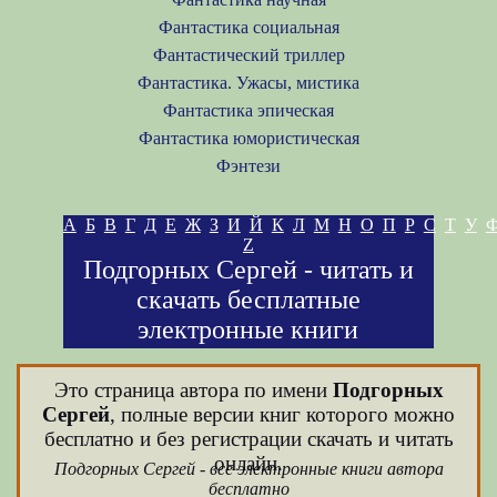
Фантастика социальная
Фантастический триллер
Фантастика. Ужасы, мистика
Фантастика эпическая
Фантастика юмористическая
Фэнтези
А
Б
В
Г
Д
Е
Ж
З
И
Й
К
Л
М
Н
О
П
Р
С
Т
У
Z
Подгорных Сергей - читать и
скачать бесплатные
электронные книги
Это страница автора по имени
Подгорных
Сергей
, полные версии книг которого можно
бесплатно и без регистрации скачать и читать
онлайн.
Подгорных Сергей - все электронные книги автора
бесплатно