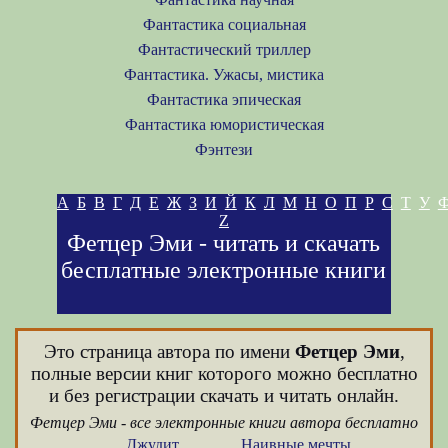
Фантастика социальная
Фантастический триллер
Фантастика. Ужасы, мистика
Фантастика эпическая
Фантастика юмористическая
Фэнтези
А
Б
В
Г
Д
Е
Ж
З
И
Й
К
Л
М
Н
О
П
Р
С
Т
У
Z
Фетцер Эми - читать и скачать
бесплатные электронные книги
Это страница автора по имени
Фетцер Эми
,
полные версии книг которого можно бесплатно
и без регистрации скачать и читать онлайн.
Фетцер Эми - все электронные книги автора бесплатно
Джудит
Наивные мечты