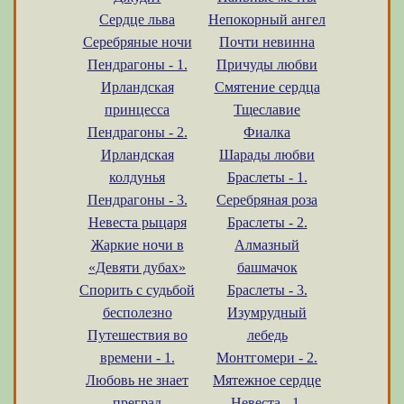
Сердце льва
Непокорный ангел
Серебряные ночи
Почти невинна
Пендрагоны - 1.
Причуды любви
Ирландская
Смятение сердца
принцесса
Тщеславие
Пендрагоны - 2.
Фиалка
Ирландская
Шарады любви
колдунья
Браслеты - 1.
Пендрагоны - 3.
Серебряная роза
Невеста рыцаря
Браслеты - 2.
Жаркие ночи в
Алмазный
«Девяти дубах»
башмачок
Спорить с судьбой
Браслеты - 3.
бесполезно
Изумрудный
Путешествия во
лебедь
времени - 1.
Монтгомери - 2.
Любовь не знает
Мятежное сердце
преград
Невеста - 1.