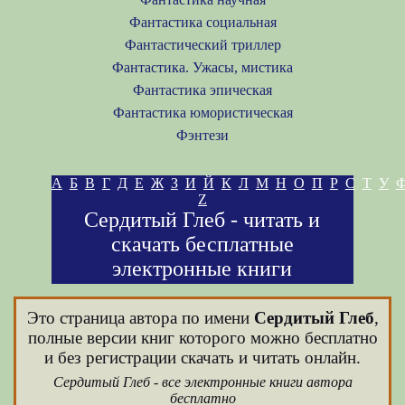
Фантастика социальная
Фантастический триллер
Фантастика. Ужасы, мистика
Фантастика эпическая
Фантастика юмористическая
Фэнтези
А
Б
В
Г
Д
Е
Ж
З
И
Й
К
Л
М
Н
О
П
Р
С
Т
У
Z
Сердитый Глеб - читать и
скачать бесплатные
электронные книги
Это страница автора по имени
Сердитый Глеб
,
полные версии книг которого можно бесплатно
и без регистрации скачать и читать онлайн.
Сердитый Глеб - все электронные книги автора
бесплатно