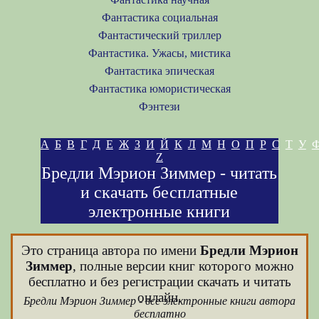
Фантастика социальная
Фантастический триллер
Фантастика. Ужасы, мистика
Фантастика эпическая
Фантастика юмористическая
Фэнтези
А
Б
В
Г
Д
Е
Ж
З
И
Й
К
Л
М
Н
О
П
Р
С
Т
У
Z
Бредли Мэрион Зиммер - читать
и скачать бесплатные
электронные книги
Это страница автора по имени
Бредли Мэрион
Зиммер
, полные версии книг которого можно
бесплатно и без регистрации скачать и читать
онлайн.
Бредли Мэрион Зиммер - все электронные книги автора
бесплатно