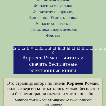
Фантастика социальная
Фантастический триллер
Фантастика. Ужасы, мистика
Фантастика эпическая
Фантастика юмористическая
Фэнтези
А
Б
В
Г
Д
Е
Ж
З
И
Й
К
Л
М
Н
О
П
Р
С
Т
У
Z
Корнеев Роман - читать и
скачать бесплатные
электронные книги
Это страница автора по имени
Корнеев Роман
,
полные версии книг которого можно бесплатно
и без регистрации скачать и читать онлайн.
Корнеев Роман - все электронные книги автора
бесплатно