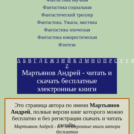
Фантастика социальная
Фантастический триллер
Фантастика. Ужасы, мистика
Фантастика эпическая
Фантастика юмористическая
Фэнтези
А
Б
В
Г
Д
Е
Ж
З
И
Й
К
Л
М
Н
О
П
Р
С
Т
У
Z
Мартьянов Андрей - читать и
скачать бесплатные
электронные книги
Это страница автора по имени
Мартьянов
Андрей
, полные версии книг которого можно
бесплатно и без регистрации скачать и читать
онлайн.
Мартьянов Андрей - все электронные книги автора
бесплатно