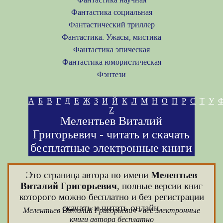
Фантастика социальная
Фантастический триллер
Фантастика. Ужасы, мистика
Фантастика эпическая
Фантастика юмористическая
Фэнтези
А
Б
В
Г
Д
Е
Ж
З
И
Й
К
Л
М
Н
О
П
Р
С
Т
У
Z
Мелентьев Виталий
Григорьевич - читать и скачать
бесплатные электронные книги
Это страница автора по имени
Мелентьев
Виталий Григорьевич
, полные версии книг
которого можно бесплатно и без регистрации
скачать и читать онлайн.
Мелентьев Виталий Григорьевич - все электронные
книги автора бесплатно