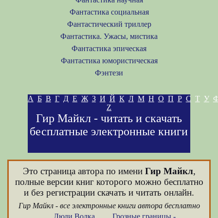
Фантастика социальная
Фантастический триллер
Фантастика. Ужасы, мистика
Фантастика эпическая
Фантастика юмористическая
Фэнтези
А
Б
В
Г
Д
Е
Ж
З
И
Й
К
Л
М
Н
О
П
Р
С
Т
У
Z
Гир Майкл - читать и скачать
бесплатные электронные книги
Это страница автора по имени
Гир Майкл
,
полные версии книг которого можно бесплатно
и без регистрации скачать и читать онлайн.
Гир Майкл - все электронные книги автора бесплатно
Люди Волка
Грозные границы -