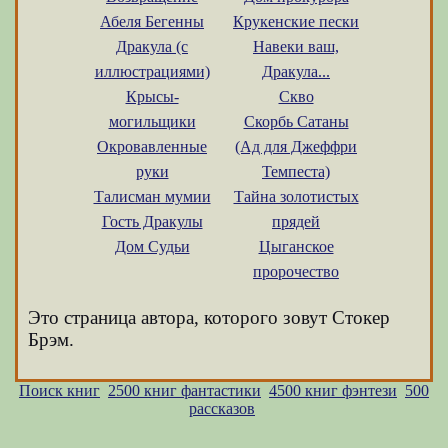
Абеля Бегенны
Крукенские пески
Дракула (с
Навеки ваш,
иллюстрациями)
Дракула...
Крысы-
Скво
могильщики
Скорбь Сатаны
Окровавленные
(Ад для Джеффри
руки
Темпеста)
Талисман мумии
Тайна золотистых
Гость Дракулы
прядей
Дом Судьи
Цыганское
пророчество
Это страница автора, которого зовут Стокер
Брэм.
Поиск книг
2500 книг фантастики
4500 книг фэнтези
500
рассказов