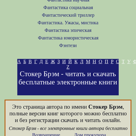
Фантастика социальная
Фантастический триллер
Фантастика. Ужасы, мистика
Фантастика эпическая
Фантастика юмористическая
Фэнтези
А
Б
В
Г
Д
Е
Ж
З
И
Й
К
Л
М
Н
О
П
Р
С
Т
У
Z
Стокер Брэм - читать и скачать
бесплатные электронные книги
Это страница автора по имени
Стокер Брэм
,
полные версии книг которого можно бесплатно
и без регистрации скачать и читать онлайн.
Стокер Брэм - все электронные книги автора бесплатно
Возвращение
Дом прокурора