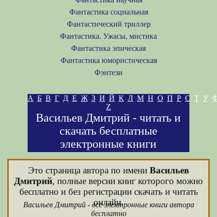
Фантастика социальная
Фантастический триллер
Фантастика. Ужасы, мистика
Фантастика эпическая
Фантастика юмористическая
Фэнтези
А
Б
В
Г
Д
Е
Ж
З
И
Й
К
Л
М
Н
О
П
Р
С
Т
У
Z
Васильев Дмитрий - читать и
скачать бесплатные
электронные книги
Это страница автора по имени
Васильев
Дмитрий
, полные версии книг которого можно
бесплатно и без регистрации скачать и читать
онлайн.
Васильев Дмитрий - все электронные книги автора
бесплатно