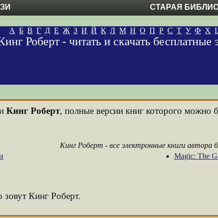
ЕЗИ
СТАРАЯ БИБЛИ
А
Б
В
Г
Д
Е
Ж
З
И
Й
К
Л
М
Н
О
П
Р
С
Т
У
Ф
Х
Кинг Роберт - читать и скачать бесплатные
ни
Кинг Роберт
, полные версии книг которого можно бе
Кинг Роберт - все электронные книги автора 
и
Magic: The G
о зовут Кинг Роберт.