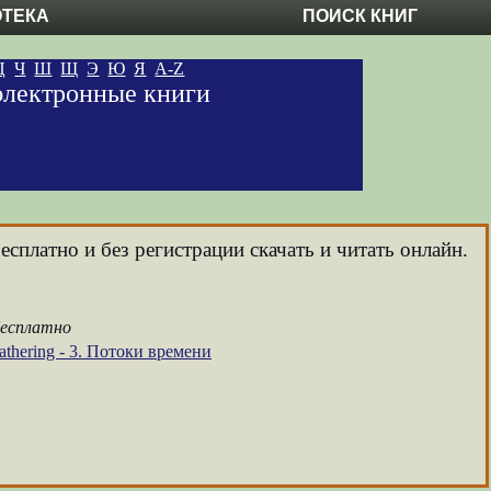
ОТЕКА
ПОИСК КНИГ
Ц
Ч
Ш
Щ
Э
Ю
Я
A-Z
 электронные книги
сплатно и без регистрации скачать и читать онлайн.
бесплатно
athering - 3. Потоки времени