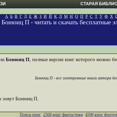
ЕЗИ
СТАРАЯ БИБЛИ
А
Б
В
Г
Д
Е
Ж
З
И
Й
К
Л
М
Н
О
П
Р
С
Т
У
Ф
Х
Бонюиц П - читать и скачать бесплатные 
ени
Бонюиц П
, полные версии книг которого можно бес
Бонюиц П - все электронные книги автора б
о зовут Бонюиц П.
Поиск книг
2500 книг фантастики
4500 книг фэнтез