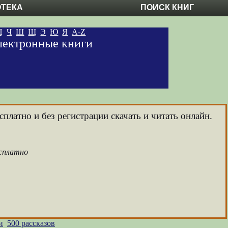
ОТЕКА
ПОИСК КНИГ
Ц
Ч
Ш
Щ
Э
Ю
Я
A-Z
электронные книги
платно и без регистрации скачать и читать онлайн.
есплатно
и
500 рассказов