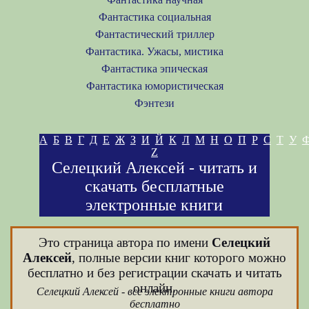
Фантастика социальная
Фантастический триллер
Фантастика. Ужасы, мистика
Фантастика эпическая
Фантастика юмористическая
Фэнтези
А
Б
В
Г
Д
Е
Ж
З
И
Й
К
Л
М
Н
О
П
Р
С
Т
У
Z
Селецкий Алексей - читать и
скачать бесплатные
электронные книги
Это страница автора по имени
Селецкий
Алексей
, полные версии книг которого можно
бесплатно и без регистрации скачать и читать
онлайн.
Селецкий Алексей - все электронные книги автора
бесплатно