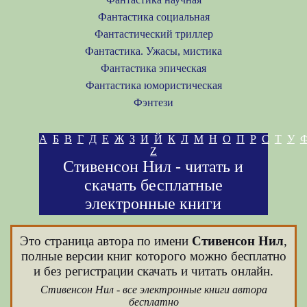
Фантастика социальная
Фантастический триллер
Фантастика. Ужасы, мистика
Фантастика эпическая
Фантастика юмористическая
Фэнтези
А
Б
В
Г
Д
Е
Ж
З
И
Й
К
Л
М
Н
О
П
Р
С
Т
У
Z
Стивенсон Нил - читать и
скачать бесплатные
электронные книги
Это страница автора по имени
Стивенсон Нил
,
полные версии книг которого можно бесплатно
и без регистрации скачать и читать онлайн.
Стивенсон Нил - все электронные книги автора
бесплатно