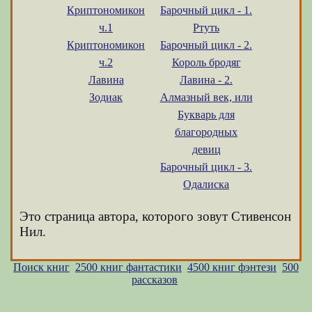
Криптономикон
Барочный цикл - 1.
ч.1
Ртуть
Криптономикон
Барочный цикл - 2.
ч.2
Король бродяг
Лавина
Лавина - 2.
Зодиак
Алмазный век, или
Букварь для
благородных
девиц
Барочный цикл - 3.
Одалиска
Это страница автора, которого зовут Стивенсон
Нил.
Поиск книг
2500 книг фантастики
4500 книг фэнтези
500
рассказов