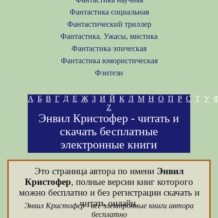
Фантастика социальная
Фантастический триллер
Фантастика. Ужасы, мистика
Фантастика эпическая
Фантастика юмористическая
Фэнтези
А
Б
В
Г
Д
Е
Ж
З
И
Й
К
Л
М
Н
О
П
Р
С
Т
У
Z
Энвил Кристофер - читать и
скачать бесплатные
электронные книги
Это страница автора по имени
Энвил
Кристофер
, полные версии книг которого
можно бесплатно и без регистрации скачать и
читать онлайн.
Энвил Кристофер - все электронные книги автора
бесплатно