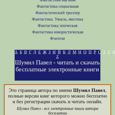
Фантастика социальная
Фантастический триллер
Фантастика. Ужасы, мистика
Фантастика эпическая
Фантастика юмористическая
Фэнтези
А
Б
В
Г
Д
Е
Ж
З
И
Й
К
Л
М
Н
О
П
Р
С
Т
У
Z
Шумил Павел - читать и скачать
бесплатные электронные книги
Это страница автора по имени
Шумил Павел
,
полные версии книг которого можно бесплатно
и без регистрации скачать и читать онлайн.
Шумил Павел - все электронные книги автора
бесплатно