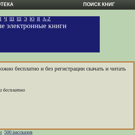
ОТЕКА
ПОИСК КНИГ
Ц
Ч
Ш
Щ
Э
Ю
Я
A-Z
ные электронные книги
ожно бесплатно и без регистрации скачать и читать
ра бесплатно
и
500 рассказов