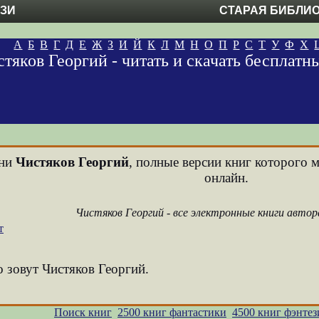
ЕЗИ
СТАРАЯ БИБЛИ
А
Б
В
Г
Д
Е
Ж
З
И
Й
К
Л
М
Н
О
П
Р
С
Т
У
Ф
Х
тяков Георгий - читать и скачать бесплат
ени
Чистяков Георгий
, полные версии книг которого м
онлайн.
Чистяков Георгий - все электронные книги авто
т
о зовут Чистяков Георгий.
Поиск книг
2500 книг фантастики
4500 книг фэнтез