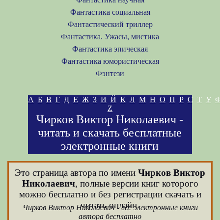
Фантастика социальная
Фантастический триллер
Фантастика. Ужасы, мистика
Фантастика эпическая
Фантастика юмористическая
Фэнтези
А
Б
В
Г
Д
Е
Ж
З
И
Й
К
Л
М
Н
О
П
Р
С
Т
У
Z
Чирков Виктор Николаевич -
читать и скачать бесплатные
электронные книги
Это страница автора по имени
Чирков Виктор
Николаевич
, полные версии книг которого
можно бесплатно и без регистрации скачать и
читать онлайн.
Чирков Виктор Николаевич - все электронные книги
автора бесплатно