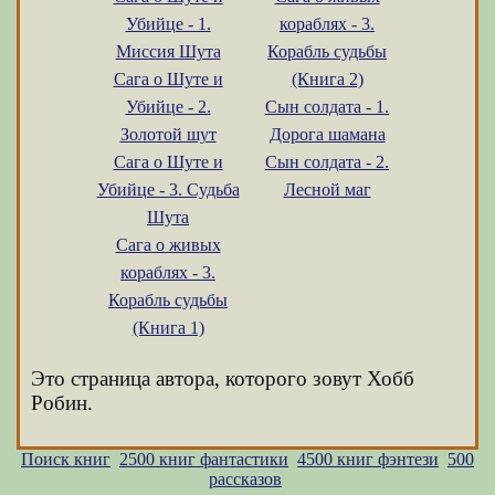
Убийце - 1.
кораблях - 3.
Миссия Шута
Корабль судьбы
Сага о Шуте и
(Книга 2)
Убийце - 2.
Сын солдата - 1.
Золотой шут
Дорога шамана
Сага о Шуте и
Сын солдата - 2.
Убийце - 3. Судьба
Лесной маг
Шута
Сага о живых
кораблях - 3.
Корабль судьбы
(Книга 1)
Это страница автора, которого зовут Хобб
Робин.
Поиск книг
2500 книг фантастики
4500 книг фэнтези
500
рассказов