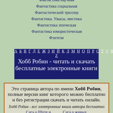
Фантастика социальная
Фантастический триллер
Фантастика. Ужасы, мистика
Фантастика эпическая
Фантастика юмористическая
Фэнтези
А
Б
В
Г
Д
Е
Ж
З
И
Й
К
Л
М
Н
О
П
Р
С
Т
У
Z
Хобб Робин - читать и скачать
бесплатные электронные книги
Это страница автора по имени
Хобб Робин
,
полные версии книг которого можно бесплатно
и без регистрации скачать и читать онлайн.
Хобб Робин - все электронные книги автора бесплатно
Сага о Шуте и
Сага о живых