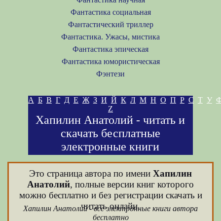
Фантастика социальная
Фантастический триллер
Фантастика. Ужасы, мистика
Фантастика эпическая
Фантастика юмористическая
Фэнтези
А
Б
В
Г
Д
Е
Ж
З
И
Й
К
Л
М
Н
О
П
Р
С
Т
У
Z
Хапилин Анатолий - читать и
скачать бесплатные
электронные книги
Это страница автора по имени
Хапилин
Анатолий
, полные версии книг которого
можно бесплатно и без регистрации скачать и
читать онлайн.
Хапилин Анатолий - все электронные книги автора
бесплатно