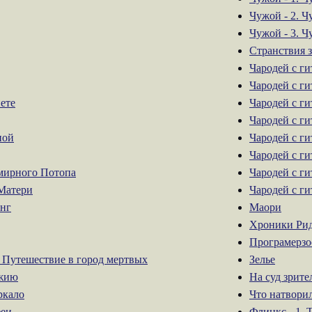
Чужой - 2. Ч
Чужой - 3. Ч
Странствия з
Чародей с ги
Чародей с ги
ете
Чародей с ги
Чародей с ги
ной
Чародей с ги
Чародей с ги
мирного Потопа
Чародей с ги
Матери
Чародей с ги
анг
Маори
Хроники Ри
Програмерзо
. Путешествие в город мертвых
Зелье
ужию
На суд зрите
ркало
Что натвори
феи
Флинкс - 1. 