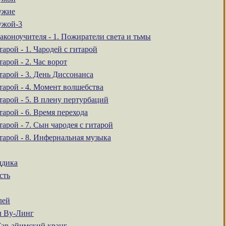
ужие
ужой-3
аконоучителя - 1. Пожиратели света и тьмы
тарой - 1. Чародей с гитарой
тарой - 2. Час ворот
тарой - 3. День Диссонанса
тарой - 4. Момент волшебства
тарой - 5. В плену пертурбаций
тарой - 6. Время перехода
тарой - 7. Сын чародея с гитарой
тарой - 8. Инфернальная музыка
ддика
сть
лей
л Ву-Линг
Тар-айимский кранг