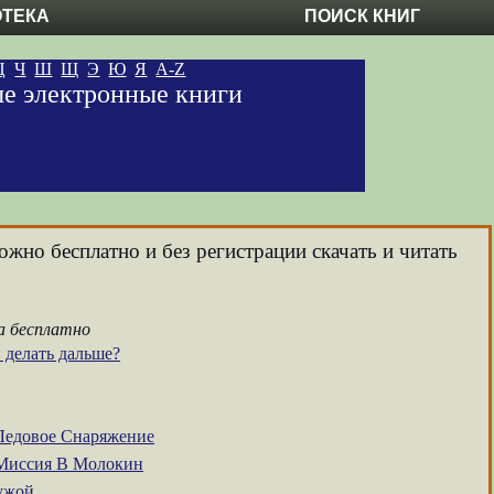
ОТЕКА
ПОИСК КНИГ
Ц
Ч
Ш
Щ
Э
Ю
Я
A-Z
ые электронные книги
ожно бесплатно и без регистрации скачать и читать
а бесплатно
 делать дальше?
Ледовое Снаряжение
Миссия В Молокин
Чужой