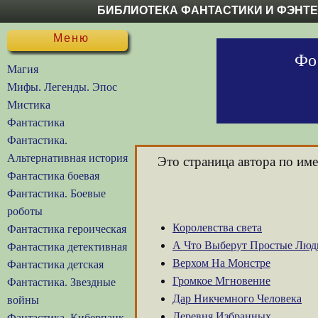
БИБЛИОТЕКА ФАНТАСТИКИ И ФЭНТ
Меню
Фо
Магия
Мифы. Легенды. Эпос
Мистика
Фантастика
Фантастика.
Альтернативная история
Это страница автора по им
Фантастика боевая
Фантастика. Боевые
роботы
Королевства света
Фантастика героическая
А Что Выберут Простые Люд
Фантастика детективная
Верхом На Монстре
Фантастика детская
Громкое Мгновение
Фантастика. Звездные
Дар Никчемного Человека
войны
Деревня Избранных
Фантастика. Киберпанк