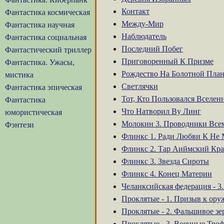
Контакт
Фантастика космическая
Между-Мир
Фантастика научная
Наблюдатель
Фантастика социальная
Последний Побег
Фантастический триллер
Приговоренный К Призме
Фантастика. Ужасы,
Рождество На Болотной План
мистика
Светлячки
Фантастика эпическая
Тот, Кто Пользовался Вселен
Фантастика
Что Натворил Ву Линг
юмористическая
Молокин 3. Проводники Все
Фэнтези
Флинкс 1. Ради Любви К Не 
Флинкс 2. Тар Аиймский Кр
Флинкс 3. Звезда Сироты
Флинкс 4. Конец Материи
Челанксийская федерация - 3
Проклятые - 1. Призыв к ор
Проклятые - 2. Фальшивое зе
Проклятые - 3. Военные Тро