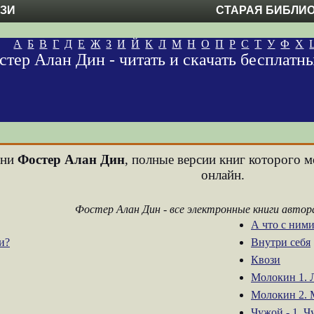
ЕЗИ
СТАРАЯ БИБЛИ
А
Б
В
Г
Д
Е
Ж
З
И
Й
К
Л
М
Н
О
П
Р
С
Т
У
Ф
Х
стер Алан Дин - читать и скачать бесплатн
ени
Фостер Алан Дин
, полные версии книг которого м
онлайн.
Фостер Алан Дин - все электронные книги автор
А что с ними
и?
Внутри себя
Квози
Молокин 1. 
Молокин 2. 
Чужой - 1. 