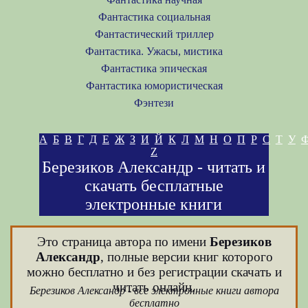
Фантастика социальная
Фантастический триллер
Фантастика. Ужасы, мистика
Фантастика эпическая
Фантастика юмористическая
Фэнтези
А
Б
В
Г
Д
Е
Ж
З
И
Й
К
Л
М
Н
О
П
Р
С
Т
У
Z
Березиков Александр - читать и
скачать бесплатные
электронные книги
Это страница автора по имени
Березиков
Александр
, полные версии книг которого
можно бесплатно и без регистрации скачать и
читать онлайн.
Березиков Александр - все электронные книги автора
бесплатно