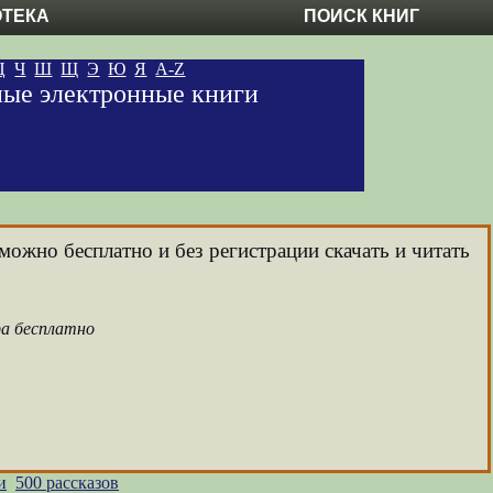
ОТЕКА
ПОИСК КНИГ
Ц
Ч
Ш
Щ
Э
Ю
Я
A-Z
тные электронные книги
можно бесплатно и без регистрации скачать и читать
ра бесплатно
и
500 рассказов