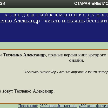
ЕЗИ
СТАРАЯ БИБЛИ
А
Б
В
Г
Д
Е
Ж
З
И
Й
К
Л
М
Н
О
П
Р
С
Т
У
Ф
Х
енко Александр - читать и скачать беспла
ни
Тесленко Александр
, полные версии книг которого 
онлайн.
Тесленко Александр - все электронные книги авто
о зовут Тесленко Александр.
Поиск книг
2500 книг фантастики
4500 книг фэнтез