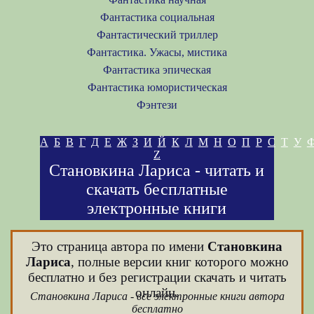
Фантастика социальная
Фантастический триллер
Фантастика. Ужасы, мистика
Фантастика эпическая
Фантастика юмористическая
Фэнтези
А
Б
В
Г
Д
Е
Ж
З
И
Й
К
Л
М
Н
О
П
Р
С
Т
У
Z
Становкина Лариса - читать и
скачать бесплатные
электронные книги
Это страница автора по имени
Становкина
Лариса
, полные версии книг которого можно
бесплатно и без регистрации скачать и читать
онлайн.
Становкина Лариса - все электронные книги автора
бесплатно