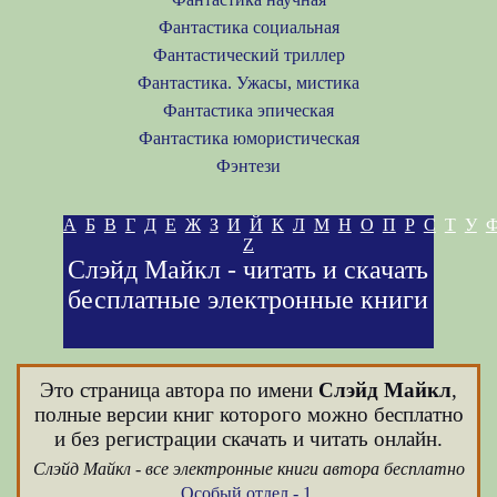
Фантастика социальная
Фантастический триллер
Фантастика. Ужасы, мистика
Фантастика эпическая
Фантастика юмористическая
Фэнтези
А
Б
В
Г
Д
Е
Ж
З
И
Й
К
Л
М
Н
О
П
Р
С
Т
У
Z
Слэйд Майкл - читать и скачать
бесплатные электронные книги
Это страница автора по имени
Слэйд Майкл
,
полные версии книг которого можно бесплатно
и без регистрации скачать и читать онлайн.
Слэйд Майкл - все электронные книги автора бесплатно
Особый отдел - 1.