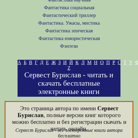
Фантастика социальная
Фантастический триллер
Фантастика. Ужасы, мистика
Фантастика эпическая
Фантастика юмористическая
Фэнтези
А
Б
В
Г
Д
Е
Ж
З
И
Й
К
Л
М
Н
О
П
Р
С
Т
У
Z
Сервест Бурислав - читать и
скачать бесплатные
электронные книги
Это страница автора по имени
Сервест
Бурислав
, полные версии книг которого
можно бесплатно и без регистрации скачать и
читать онлайн.
Сервест Бурислав - все электронные книги автора
бесплатно